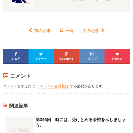

前の記事

一覧
次の記事






シェア
ツイート
Google+1
はてブ
Pocket
コメント
コメントをするには、
マミペパ会員登録
する必要があります。
関連記事
第346回 時には、受けとめる余裕を示しましょ
う。