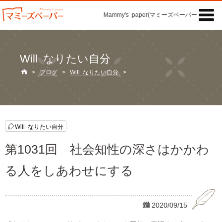

Mammy's paper(マミーズペーパー)の「記事
Will なりたい自分

>
ブログ
>
Will なりたい自分
>
Will なりたい自分
第1031回 社会知性の深さはかかわ
る人をしあわせにする

2020/09/15