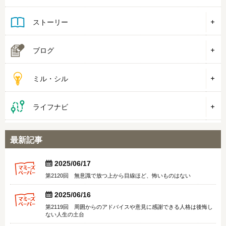
ストーリー
ブログ
ミル・シル
ライフナビ
最新記事


2025/06/17
第2120回 無意識で放つ上から目線ほど、怖いものはない


2025/06/16
第2119回 周囲からのアドバイスや意見に感謝できる人格は後悔し
ない人生の土台