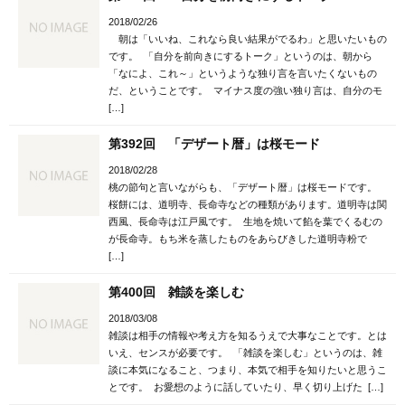
2018/02/26
朝は「いいね、これなら良い結果がでるわ」と思いたいもの
です。 「自分を前向きにするトーク」というのは、朝から
「なによ、これ～」というような独り言を言いたくないもの
だ、ということです。 マイナス度の強い独り言は、自分のモ
[…]
第392回 「デザート暦」は桜モード
2018/02/28
桃の節句と言いながらも、「デザート暦」は桜モードです。
桜餅には、道明寺、長命寺などの種類があります。道明寺は関
西風、長命寺は江戸風です。 生地を焼いて餡を葉でくるむの
が長命寺。もち米を蒸したものをあらびきした道明寺粉で
[…]
第400回 雑談を楽しむ
2018/03/08
雑談は相手の情報や考え方を知るうえで大事なことです。とは
いえ、センスが必要です。 「雑談を楽しむ」というのは、雑
談に本気になること、つまり、本気で相手を知りたいと思うこ
とです。 お愛想のように話していたり、早く切り上げた […]