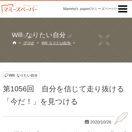

Mammy's paper(マミーズペーパー)の「記事
Will なりたい自分

>
ブログ
>
Will なりたい自分
>
Will なりたい自分
第1056回 自分を信じて走り抜ける
「今だ！」を見つける

2020/10/26