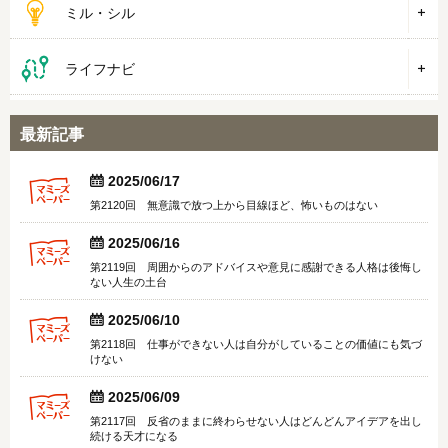
ミル・シル
ライフナビ
最新記事


2025/06/17
第2120回 無意識で放つ上から目線ほど、怖いものはない


2025/06/16
第2119回 周囲からのアドバイスや意見に感謝できる人格は後悔し
ない人生の土台


2025/06/10
第2118回 仕事ができない人は自分がしていることの価値にも気づ
けない


2025/06/09
第2117回 反省のままに終わらせない人はどんどんアイデアを出し
続ける天才になる