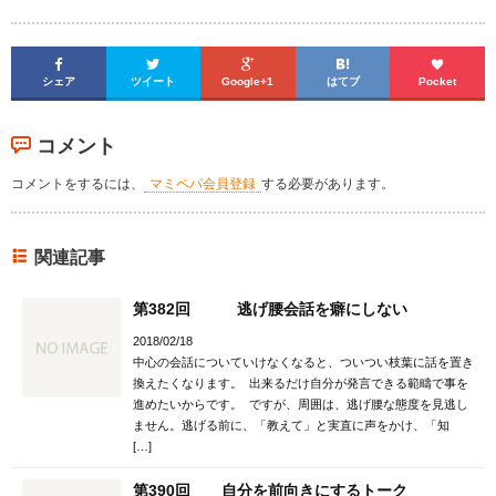





シェア
ツイート
Google+1
はてブ
Pocket
コメント
コメントをするには、
マミペパ会員登録
する必要があります。
関連記事
第382回 逃げ腰会話を癖にしない
2018/02/18
中心の会話についていけなくなると、ついつい枝葉に話を置き
換えたくなります。 出来るだけ自分が発言できる範疇で事を
進めたいからです。 ですが、周囲は、逃げ腰な態度を見逃し
ません。逃げる前に、「教えて」と実直に声をかけ、「知
[…]
第390回 自分を前向きにするトーク