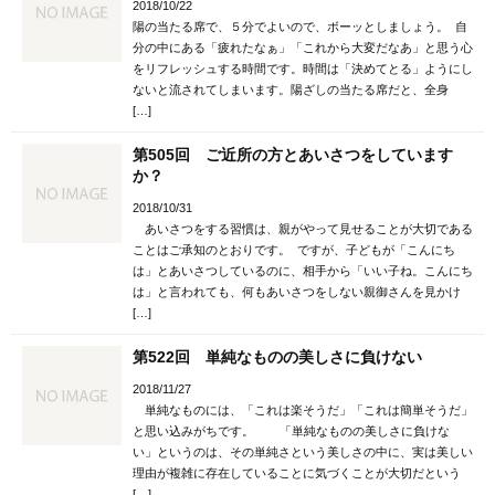
2018/10/22
陽の当たる席で、５分でよいので、ボーッとしましょう。 自
分の中にある「疲れたなぁ」「これから大変だなあ」と思う心
をリフレッシュする時間です。時間は「決めてとる」ようにし
ないと流されてしまいます。陽ざしの当たる席だと、全身
[…]
第505回 ご近所の方とあいさつをしています
か？
2018/10/31
あいさつをする習慣は、親がやって見せることが大切である
ことはご承知のとおりです。 ですが、子どもが「こんにち
は」とあいさつしているのに、相手から「いい子ね。こんにち
は」と言われても、何もあいさつをしない親御さんを見かけ
[…]
第522回 単純なものの美しさに負けない
2018/11/27
単純なものには、「これは楽そうだ」「これは簡単そうだ」
と思い込みがちです。 「単純なものの美しさに負けな
い」というのは、その単純さという美しさの中に、実は美しい
理由が複雑に存在していることに気づくことが大切だという
[…]