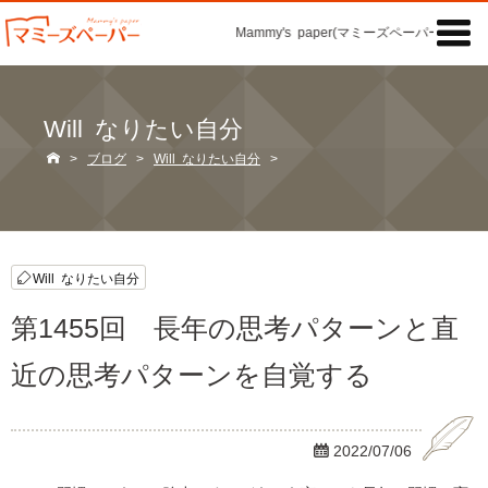

Mammy's paper(マミーズペーパー)の「記
Will なりたい自分

>
ブログ
>
Will なりたい自分
>
Will なりたい自分
第1455回 長年の思考パターンと直
近の思考パターンを自覚する

2022/07/06