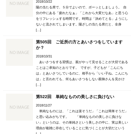
2018/10/22
陽の当たる席で、５分でよいので、ボーッとしましょう。 自
分の中にある「疲れたなぁ」「これから大変だなあ」と思う心
をリフレッシュする時間です。時間は「決めてとる」ようにし
ないと流されてしまいます。陽ざしの当たる席だと、全身
[…]
第505回 ご近所の方とあいさつをしています
か？
2018/10/31
あいさつをする習慣は、親がやって見せることが大切である
ことはご承知のとおりです。 ですが、子どもが「こんにち
は」とあいさつしているのに、相手から「いい子ね。こんにち
は」と言われても、何もあいさつをしない親御さんを見かけ
[…]
第522回 単純なものの美しさに負けない
2018/11/27
単純なものには、「これは楽そうだ」「これは簡単そうだ」
と思い込みがちです。 「単純なものの美しさに負けな
い」というのは、その単純さという美しさの中に、実は美しい
理由が複雑に存在していることに気づくことが大切だという
[…]