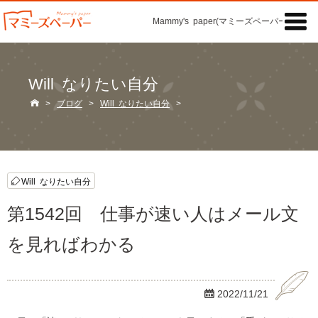

Mammy's paper(マミーズペーパー)の「記
Will なりたい自分

>
ブログ
>
Will なりたい自分
>
Will なりたい自分
第1542回 仕事が速い人はメール文
を見ればわかる

2022/11/21