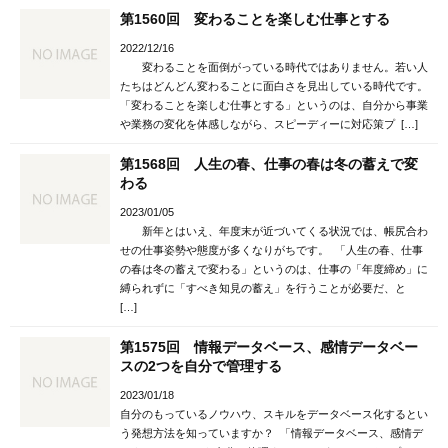
第1560回 変わることを楽しむ仕事とする
2022/12/16
変わることを面倒がっている時代ではありません。若い人
たちはどんどん変わることに面白さを見出している時代です。
「変わることを楽しむ仕事とする」というのは、自分から事業
や業務の変化を体感しながら、スピーディーに対応策プ […]
第1568回 人生の春、仕事の春は冬の蓄えで変
わる
2023/01/05
新年とはいえ、年度末が近づいてくる状況では、帳尻合わ
せの仕事姿勢や態度が多くなりがちです。 「人生の春、仕事
の春は冬の蓄えで変わる」というのは、仕事の「年度締め」に
縛られずに「すべき知見の蓄え」を行うことが必要だ、と
[…]
第1575回 情報データベース、感情データベー
スの2つを自分で管理する
2023/01/18
自分のもっているノウハウ、スキルをデータベース化するとい
う発想方法を知っていますか？ 「情報データベース、感情デ