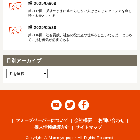


2025/06/09
第2117回 反省のままに終わらせない人はどんどんアイデアを出し
続ける天才になる


2025/05/29
第2116回 社会貢献、社会の役に立つ仕事をしたいならば、はじめ
てに挑む勇気が必要である
月別アーカイブ



マミーズペーパーについて
会社概要
お問い合わせ
個人情報保護方針
サイトマップ
Copyright © Mammys paper All Rights Reserved.