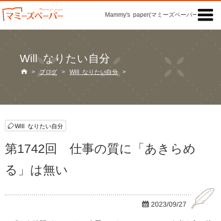

Mammy's paper(マミーズペーパー)の「記事
Will なりたい自分

>
ブログ
>
Will なりたい自分
>
Will なりたい自分
第1742回 仕事の質に「あきらめ
る」は無い

2023/09/27