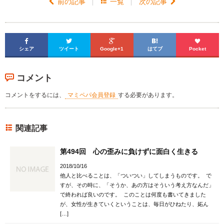

前の記事

一覧
次の記事






シェア
ツイート
Google+1
はてブ
Pocket
コメント
コメントをするには、
マミペパ会員登録
する必要があります。
関連記事
第494回 心の歪みに負けずに面白く生きる
2018/10/16
他人と比べることは、「ついつい」してしまうものです。 で
すが、その時に、「そうか、あの方はそういう考え方なんだ」
で終われば良いのです。 このことは何度も書いてきました
が、女性が生きていくということは、毎日がひねたり、妬ん
[…]