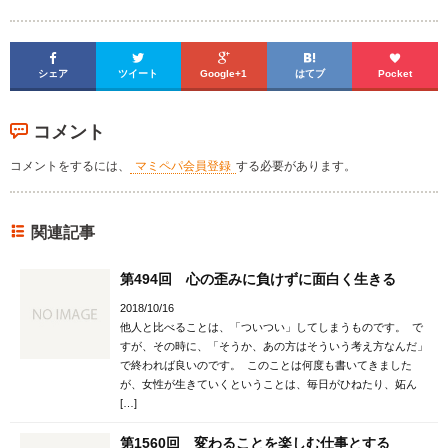





シェア
ツイート
Google+1
はてブ
Pocket
コメント
コメントをするには、
マミペパ会員登録
する必要があります。
関連記事
第494回 心の歪みに負けずに面白く生きる
2018/10/16
他人と比べることは、「ついつい」してしまうものです。 で
すが、その時に、「そうか、あの方はそういう考え方なんだ」
で終われば良いのです。 このことは何度も書いてきました
が、女性が生きていくということは、毎日がひねたり、妬ん
[…]
第1560回 変わることを楽しむ仕事とする