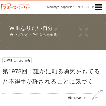

Mammy's paper(マミーズペーパー)の「記事」
Will なりたい自分

>
ブログ
>
Will なりたい自分
>
Will なりたい自分
第1978回 誰かに頼る勇気をもてる
と不得手が許されることに気づく

2024/10/03