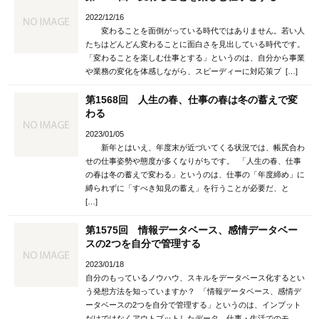
2022/12/16
変わることを面倒がっている時代ではありません。若い人
たちはどんどん変わることに面白さを見出している時代です。
「変わることを楽しむ仕事とする」というのは、自分から事業
や業務の変化を体感しながら、スピーディーに対応策プ […]
第1568回 人生の春、仕事の春は冬の蓄えで変
わる
2023/01/05
新年とはいえ、年度末が近づいてくる状況では、帳尻合わ
せの仕事姿勢や態度が多くなりがちです。 「人生の春、仕事
の春は冬の蓄えで変わる」というのは、仕事の「年度締め」に
縛られずに「すべき知見の蓄え」を行うことが必要だ、と
[…]
第1575回 情報データベース、感情データベー
スの2つを自分で管理する
2023/01/18
自分のもっているノウハウ、スキルをデータベース化するとい
う発想方法を知っていますか？ 「情報データベース、感情デ
ータベースの2つを自分で管理する」というのは、インプット
だけではなくアウトプットしたデータ、仕事・生活でのモ