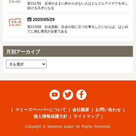
第2117回 反省のままに終わらせない人はどんどんアイデアを出し
続ける天才になる


2025/05/29
第2116回 社会貢献、社会の役に立つ仕事をしたいならば、はじめ
てに挑む勇気が必要である
月別アーカイブ



マミーズペーパーについて
会社概要
お問い合わせ
個人情報保護方針
サイトマップ
Copyright © Mammys paper All Rights Reserved.