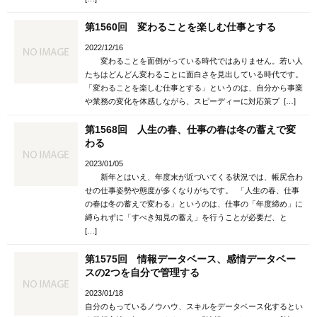
第1560回 変わることを楽しむ仕事とする
2022/12/16
変わることを面倒がっている時代ではありません。若い人
たちはどんどん変わることに面白さを見出している時代です。
「変わることを楽しむ仕事とする」というのは、自分から事業
や業務の変化を体感しながら、スピーディーに対応策プ […]
第1568回 人生の春、仕事の春は冬の蓄えで変
わる
2023/01/05
新年とはいえ、年度末が近づいてくる状況では、帳尻合わ
せの仕事姿勢や態度が多くなりがちです。 「人生の春、仕事
の春は冬の蓄えで変わる」というのは、仕事の「年度締め」に
縛られずに「すべき知見の蓄え」を行うことが必要だ、と
[…]
第1575回 情報データベース、感情データベー
スの2つを自分で管理する
2023/01/18
自分のもっているノウハウ、スキルをデータベース化するとい