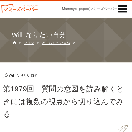

Mammy's paper(マミーズペーパー)の「記事
Will なりたい自分

>
ブログ
>
Will なりたい自分
>
Will なりたい自分
第1979回 質問の意図を読み解くと
きには複数の視点から切り込んでみ
る