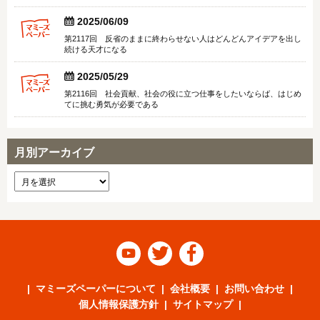


2025/06/09
第2117回 反省のままに終わらせない人はどんどんアイデアを出し
続ける天才になる


2025/05/29
第2116回 社会貢献、社会の役に立つ仕事をしたいならば、はじめ
てに挑む勇気が必要である
月別アーカイブ



マミーズペーパーについて
会社概要
お問い合わせ
個人情報保護方針
サイトマップ