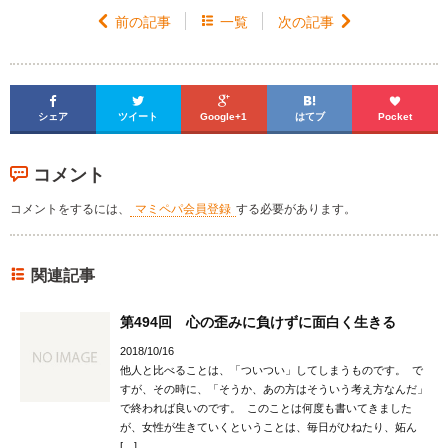

前の記事

一覧
次の記事






シェア
ツイート
Google+1
はてブ
Pocket
コメント
コメントをするには、
マミペパ会員登録
する必要があります。
関連記事
第494回 心の歪みに負けずに面白く生きる
2018/10/16
他人と比べることは、「ついつい」してしまうものです。 で
すが、その時に、「そうか、あの方はそういう考え方なんだ」
で終われば良いのです。 このことは何度も書いてきました
が、女性が生きていくということは、毎日がひねたり、妬ん
[…]