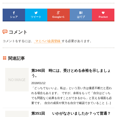





シェア
ツイート
Google+1
はてブ
Pocket
コメント
コメントをするには、
マミペパ会員登録
する必要があります。
関連記事
第346回 時には、受けとめる余裕を示しましょ
う。
2018/01/12
「どっちでもいいよ。私は」という言い方は優柔不断だと思わ
れる場合もあります。 ですが、余裕をもって「自分はどっち
でも問題なく結果を出すことができるから」と言える場面も必
要です。 自分の成長や実力を自分で確認できていること […]
第351回 いかがなさいましたか？って普通？