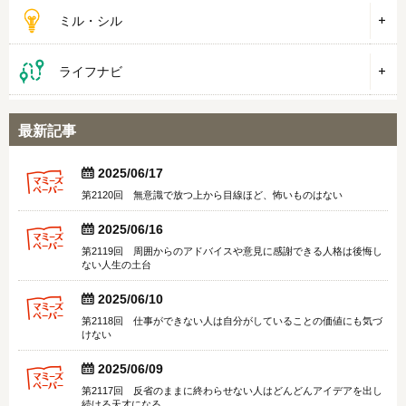
ミル・シル
ライフナビ
最新記事


2025/06/17
第2120回 無意識で放つ上から目線ほど、怖いものはない


2025/06/16
第2119回 周囲からのアドバイスや意見に感謝できる人格は後悔し
ない人生の土台


2025/06/10
第2118回 仕事ができない人は自分がしていることの価値にも気づ
けない


2025/06/09
第2117回 反省のままに終わらせない人はどんどんアイデアを出し
続ける天才になる