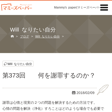

Mammy's paper(マミーズペーパー)の「記
Will なりたい自分

>
ブログ
>
Will なりたい自分
>
Will なりたい自分
第373回 何を謝罪するのか？

2018/02/09
謝罪は心情と現実の２つの問題を解決するための方法です。
心情の問題を解決（浄化）すろことはどのような場合でも必要で