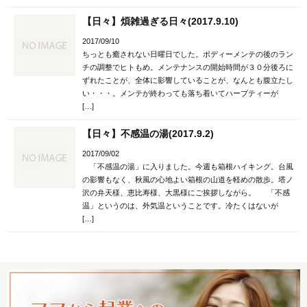
【日々】煩雑過ぎる日々(2017.9.10)
2017/09/10
ちっとも癒されない日曜日でした。ボディーメンテの後のラン
チの調整でヒトもめ。メンテナンスの開始時間が３０分後ろに
ずれたことが、全体に影響していることが、なんとも腹立たし
い・・・。メンテが終わっても落ち着いてハーブティーが
[…]
【日々】不感温の湯(2017.9.2)
2017/09/02
「不感温の湯」に入りました。今週も箱根ハイキング。台風
の影響もなく、秋風の心地よい箱根の山道を軽めの散歩。塔ノ
沢の弁天様、恵比寿様、大黒様にご挨拶しながら。 「不感
温」というのは、外気温ということです。冷たくはないが
[…]