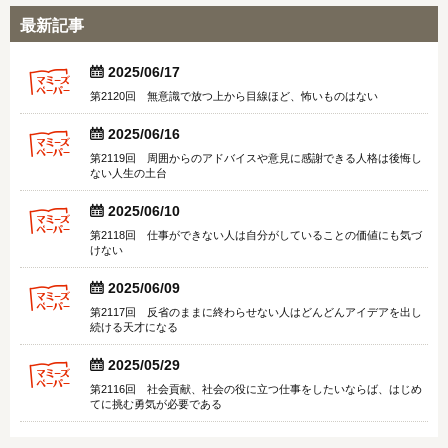
最新記事


2025/06/17
第2120回 無意識で放つ上から目線ほど、怖いものはない


2025/06/16
第2119回 周囲からのアドバイスや意見に感謝できる人格は後悔し
ない人生の土台


2025/06/10
第2118回 仕事ができない人は自分がしていることの価値にも気づ
けない


2025/06/09
第2117回 反省のままに終わらせない人はどんどんアイデアを出し
続ける天才になる


2025/05/29
第2116回 社会貢献、社会の役に立つ仕事をしたいならば、はじめ
てに挑む勇気が必要である