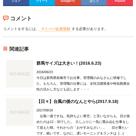
シェア
ツイート
Google+1
はてブ
Pocket
コメント
コメントをするには、
マミペパ会員登録
する必要があります。
関連記事
群馬サイズは大きい！(2016.6.23)
2016/06/23
今日は群馬県前橋市でお仕事。管理職のみなさんに研修でし
た。もちろん、管理職の仕事には、女性活躍推進や時短勤務女
性の活かし方なども話します・・・
【日々】台風の後のなんとやら(2017.9.18)
2017/09/18
台風一過ですね。気持ちよい青空。と言いながらも、目が覚
めたのは12：30でした。 久しぶりに一気に畳み込む仕事をし
て迎えた朝。それからの「おやすみなさい」。 目が重たい
です。眠いです。なのに、遅いモーニング＆ランチは […]