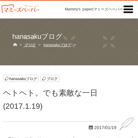

Mammy's paper(マミーズペーパー)の「記事
hanasakuブログ

>
ブログ
>
hanasakuブログ
>
hanasakuブログ
ブログ
ヘトヘト。でも素敵な一日
(2017.1.19)

2017/01/19