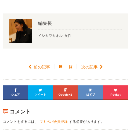
編集長
イシカワカオル 女性

前の記事

一覧
次の記事






シェア
ツイート
Google+1
はてブ
Pocket
コメント
コメントをするには、
マミペパ会員登録
する必要があります。