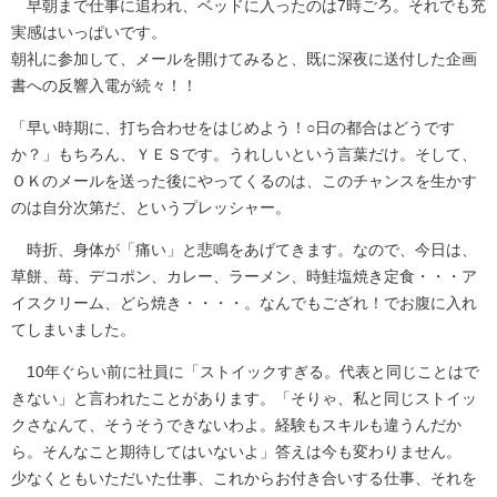
早朝まで仕事に追われ、ベッドに入ったのは7時ごろ。それでも充
実感はいっぱいです。
朝礼に参加して、メールを開けてみると、既に深夜に送付した企画
書への反響入電が続々！！
「早い時期に、打ち合わせをはじめよう！○日の都合はどうです
か？」もちろん、ＹＥＳです。うれしいという言葉だけ。そして、
ＯＫのメールを送った後にやってくるのは、このチャンスを生かす
のは自分次第だ、というプレッシャー。
時折、身体が「痛い」と悲鳴をあげてきます。なので、今日は、
草餅、苺、デコポン、カレー、ラーメン、時鮭塩焼き定食・・・ア
イスクリーム、どら焼き・・・・。なんでもござれ！でお腹に入れ
てしまいました。
10年ぐらい前に社員に「ストイックすぎる。代表と同じことはで
きない」と言われたことがあります。「そりゃ、私と同じストイッ
クさなんて、そうそうできないわよ。経験もスキルも違うんだか
ら。そんなこと期待してはいないよ」答えは今も変わりません。
少なくともいただいた仕事、これからお付き合いする仕事、それを