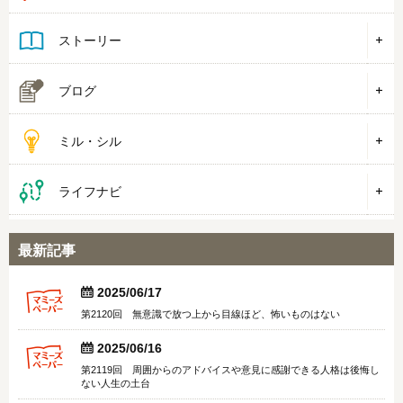
ストーリー
ブログ
ミル・シル
ライフナビ
最新記事


2025/06/17
第2120回 無意識で放つ上から目線ほど、怖いものはない


2025/06/16
第2119回 周囲からのアドバイスや意見に感謝できる人格は後悔し
ない人生の土台