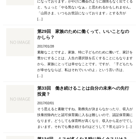
になっております」がやけに機会のように感情もなく出てくる
と、ちょっと「やる気ないなぁ」と思われるかもしれません。
「山田さま、いつもお世話になっております」とする方が
[…]
第29回 家族のために働くって、いいことなの
かしら？
2017/01/28
素敵なことですよ。家族、特に子どものために働いて、家計を
豊かにすることは、人生の選択肢を広くすることにもなります
から、家族にとっては幸せなことです。ですが、「子どもたち
が幸せなならば、私はそれでいいのよ」という言い方は、
[…]
第33回 働き続けることは自分の未来への先行
投資？
2017/02/01
そう思えると素敵ですね。勤務先が決まらなかったり、収入が
扶養控除内だと認可保育園に入るは難しいので、認証保育園に
なります。どうしても保育料が高くなり、収入から足がでてし
まいます。それでも働き続けるのはどうして？答えは1つ […]
第134回 ミスが多くなる時に効くクスリは？