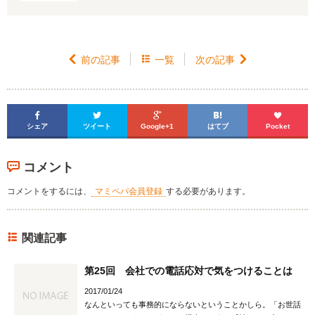

前の記事

一覧
次の記事






シェア
ツイート
Google+1
はてブ
Pocket
コメント
コメントをするには、
マミペパ会員登録
する必要があります。
関連記事
第25回 会社での電話応対で気をつけることは
2017/01/24
なんといっても事務的にならないということかしら。「お世話