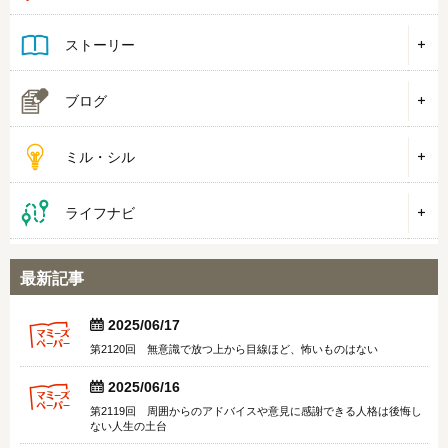
ストーリー
ブログ
ミル・シル
ライフナビ
最新記事


2025/06/17
第2120回 無意識で放つ上から目線ほど、怖いものはない


2025/06/16
第2119回 周囲からのアドバイスや意見に感謝できる人格は後悔し
ない人生の土台