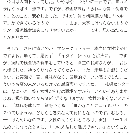
今日は人間ドックでした。いやはや、つらいの一言です。胃カメ
ラはやっぱり、嫌です。ですが、検査結果は「きれいな胃・食道で
す」とのこと。安心しました。ですが、胃と横隔膜の間に「ヘルニ
ア」ができているそうで・・・・。まぁ、大事にはならないようで
すが、逆流性食道炎になりやすいとか・・・・です。思い当たるこ
とがあります。
そして、さらに痛いのが、マンモグラフィー。本当に女性泣かせ
ですよね。痛くて、思わず、「イタイ (>_<)」と涙声に。 です
が、病院で検査後の食事をしていると、食堂のお姉さんが、「お疲
れ様でした。ゆっくりなさってください。また、来年もお越しくだ
さい」と笑顔で一言。嫌味がなく、健康的で、いい感じでした。こ
ういうお店の人がいるだけで好感度高いですよね。 札幌センター
は、なにかと（笑）女性だらけの職場ですから、いろいろあります
よね。私も働いてから３5年近くなりますが、女性の良くないところ
は、「群れを成して、敵をつくる」「細かなことに口うるさい」の
２つでしょうね。どちらも悪気なんて何にもないのです。むしろ、
一生けんめいなのです。女性の良くないところは、実は、「一生け
んめいになったときに、１つの方法しか選択できない」ということ