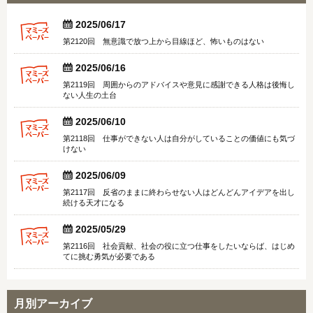


2025/06/17
第2120回 無意識で放つ上から目線ほど、怖いものはない


2025/06/16
第2119回 周囲からのアドバイスや意見に感謝できる人格は後悔し
ない人生の土台


2025/06/10
第2118回 仕事ができない人は自分がしていることの価値にも気づ
けない


2025/06/09
第2117回 反省のままに終わらせない人はどんどんアイデアを出し
続ける天才になる


2025/05/29
第2116回 社会貢献、社会の役に立つ仕事をしたいならば、はじめ
てに挑む勇気が必要である
月別アーカイブ