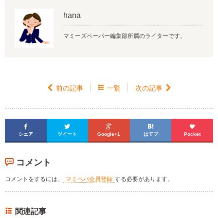
hana
マミーズペーパー編集部所属のライターです。

前の記事

一覧
次の記事






シェア
ツイート
Google+1
はてブ
Pocket
コメント
コメントをするには、
マミペパ会員登録
する必要があります。
関連記事