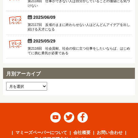
第2118回 仕事ができない人は自分がしていることの価値にも気づ
けない


2025/06/09
第2117回 反省のままに終わらせない人はどんどんアイデアを出し
続ける天才になる


2025/05/29
第2116回 社会貢献、社会の役に立つ仕事をしたいならば、はじめ
てに挑む勇気が必要である
月別アーカイブ



マミーズペーパーについて
会社概要
お問い合わせ