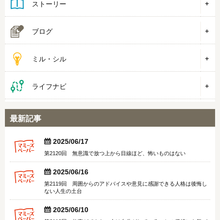
ストーリー
ブログ
ミル・シル
ライフナビ
最新記事


2025/06/17
第2120回 無意識で放つ上から目線ほど、怖いものはない


2025/06/16
第2119回 周囲からのアドバイスや意見に感謝できる人格は後悔し
ない人生の土台


2025/06/10