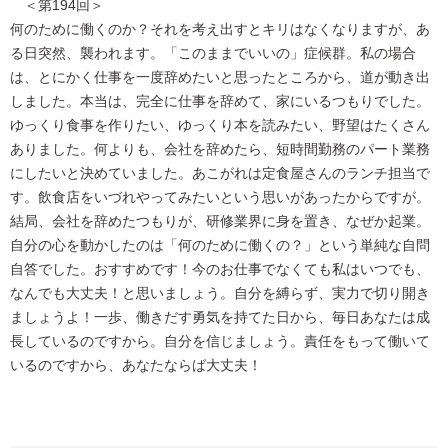
＜第194回＞
何のために働くのか？それを考え出すとキリはなくなりますが、あ
る日突然、襲われます。「このままでいいの」症候群。私の場合
は、とにかく仕事を一度辞めたいと思ったところから、道が動き出
しました。本当は、完全に仕事を辞めて、家にいるつもりでした。
ゆっくり食事を作りたい、ゆっくり本を読みたい、野望はたくさん
ありました。何よりも、会社を辞めたら、短時間勤務のパート業務
にしたいと決めていました。あこがれは定食屋さんのランチ担当で
す。飲食店をいづれやってみたいという思いがあったからですが。
結局、会社を辞めたつもりが、研修業界に身を置き、なぜか起業。
自分の心を動かしたのは「何のために働くの？」という単純な自問
自答でした。おすすめです！今のお仕事でなくても私はいつでも、
なんでも大丈夫！と思いましょう。自分を縛らず、実力で切り開き
ましょうよ！一歩、働きだす勇気を持てた日から、毎日あなたは成
長しているのですから。自分を信じましょう。責任をもって働いて
いるのですから、あなたならば大丈夫！