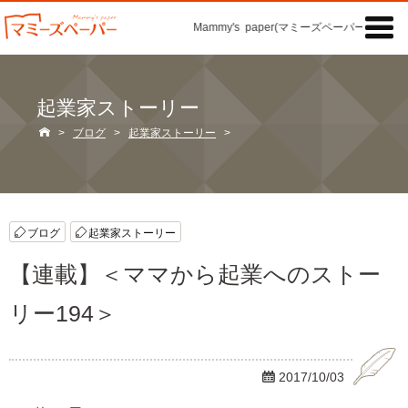

Mammy's paper(マミーズペーパー)の「記事
起業家ストーリー

>
ブログ
>
起業家ストーリー
>
ブログ
起業家ストーリー
【連載】＜ママから起業へのストー
リー194＞

2017/10/03