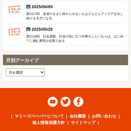


2025/06/09
第2117回 反省のままに終わらせない人はどんどんアイデアを出し
続ける天才になる


2025/05/29
第2116回 社会貢献、社会の役に立つ仕事をしたいならば、はじめ
てに挑む勇気が必要である
月別アーカイブ



マミーズペーパーについて
会社概要
お問い合わせ
個人情報保護方針
サイトマップ