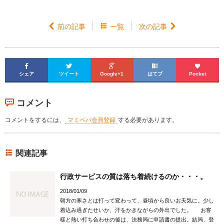

前の記事

一覧
次の記事






シェア
ツイート
Google+1
はてブ
Pocket
コメント
コメントをするには、
マミペパ会員登録
する必要があります。
関連記事
行政サービスの質は落ち着続けるのか・・・。
2018/01/09
朝方の寒さとは打って変わって、昼頃から良いお天気に。少し
着込み過ぎたせいか、汗をかきながらの外出でした。 お客
様と熱い打ち合わせの後は、法務局に申請書の提出。結局、登