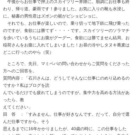
午後からお仕事で押上のスカイツリー界隈に。順調にお仕事も終
わり、帰り道。豪雨です！参りました。お気に入りの靴も水浸し
に。秘書の男性君はズボンの裾がビショビショに。
それでも、お仕事が楽しいので、乗り切って地下鉄に飛び乗った
のですが、食欲には勝てず・・・・です。スカイツリーのソラマチ
を歩いているうちにお腹がグーグー。食欲には勝てません結局、お
稲荷さんをお腹に入れてしまいました！お昼の冷やしタヌキ蕎麦は
どこに行ったのやら（笑）
ところで、先日、マミペパの問い合わせからご質問をくださった
方へのご回答を。
質問内容：「石川さんは、どうしてそんなに仕事にのめり込めるの
ですか？私はブログを読
んでいるだけでも疲れてしまうのですが。集中力を高める方法があ
ったら、教
えてください」
回 答 ：「すみません。仕事が好きなんです。だって、自分で選
んだ仕事ですから。そう
思えるまでに16年かかりましたが、40歳の時に、この仕事をした