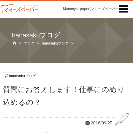

Mammy's paper(マミーズペーパー)の「記事
hanasakuブログ

>
ブログ
>
hanasakuブログ
>
hanasakuブログ
質問にお答えします！仕事にのめり
込めるの？

2018/09/25