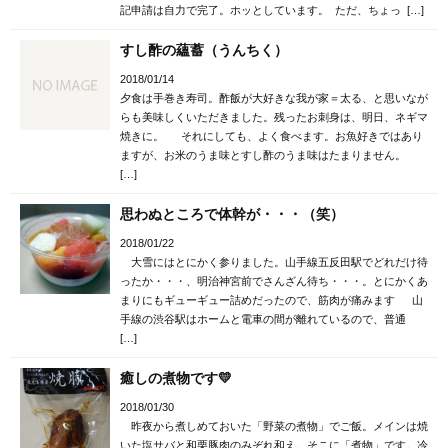
記申請は自力で完了。ホッとしています。 ただ、ちょっ […]
すし酢の蘊蓄（うんちく）
2018/01/14
夕食は手巻き寿司。酢飯が大好きな我が家＝太る、と思いなが
らも美味しくいただきました。残ったお刺身は、明日、ネギマ
焼きに。 それにしても、よく食べます。お魚好きではあり
ますが、お米のうま味とすし酢のうま味はたまりません。
[…]
思わぬところで体幹が・・・（笑）
2018/01/22
大雪にはとにかく参りました。山手線五反田駅でどれだけ待
ったか・・・、明治神宮前でさんざん待ち・・・。とにかくあ
まりにもギューギュー詰めだったので、筋肉が痛みます 山
手線の渋谷駅はホームと電車の間が離れているので、普通
[…]
癒しの煮物です💛
2018/01/30
昨夜から煮しめておいた「野菜の煮物」でご飯。メインは焼
いた塩サバと和栗豚肉のみぞれ和え。そこに「煮物」です。冷