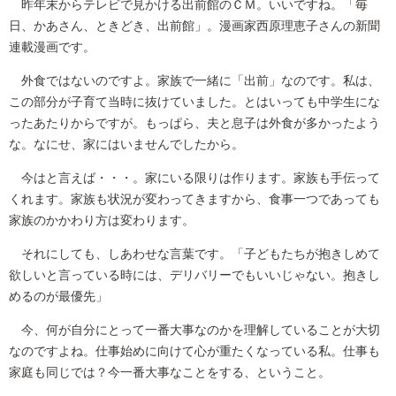
昨年末からテレビで見かける出前館のＣＭ。いいですね。「毎
日、かあさん、ときどき、出前館」。漫画家西原理恵子さんの新聞
連載漫画です。
外食ではないのですよ。家族で一緒に「出前」なのです。私は、
この部分が子育て当時に抜けていました。とはいっても中学生にな
ったあたりからですが。もっぱら、夫と息子は外食が多かったよう
な。なにせ、家にはいませんでしたから。
今はと言えば・・・。家にいる限りは作ります。家族も手伝って
くれます。家族も状況が変わってきますから、食事一つであっても
家族のかかわり方は変わります。
それにしても、しあわせな言葉です。「子どもたちが抱きしめて
欲しいと言っている時には、デリバリーでもいいじゃない。抱きし
めるのが最優先」
今、何が自分にとって一番大事なのかを理解していることが大切
なのですよね。仕事始めに向けて心が重たくなっている私。仕事も
家庭も同じでは？今一番大事なことをする、ということ。