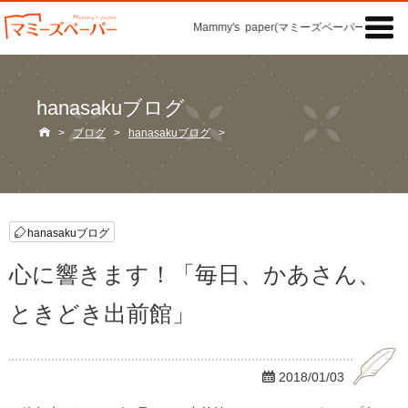

Mammy's paper(マミーズペーパー)の「記事
hanasakuブログ

>
ブログ
>
hanasakuブログ
>
hanasakuブログ
心に響きます！「毎日、かあさん、
ときどき出前館」

2018/01/03