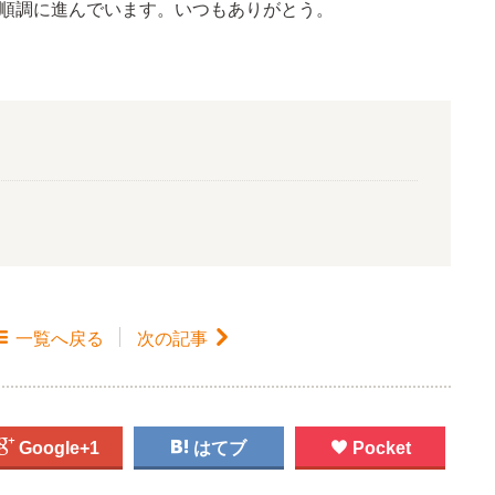
順調に進んでいます。いつもありがとう。

一覧
へ戻る
次の記事


Google+1

はてブ

Pocket