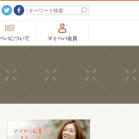




ペパについて
マミペパ会員