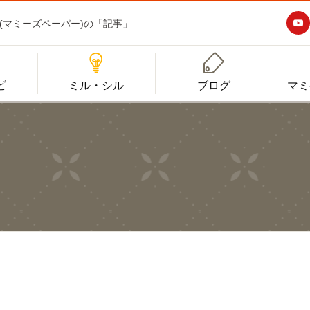

aper(マミーズペーパー)の「記事」


ビ
ミル・シル
ブログ
マミ