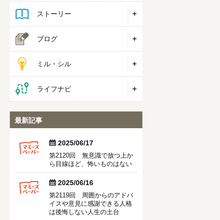
ストーリー
ブログ
ミル・シル
ライフナビ
最新記事


2025/06/17
第2120回 無意識で放つ上か
ら目線ほど、怖いものはない


2025/06/16
第2119回 周囲からのアドバ
イスや意見に感謝できる人格
は後悔しない人生の土台