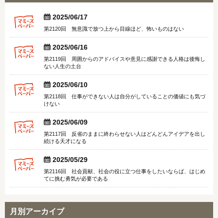


2025/06/17
第2120回 無意識で放つ上から目線ほど、怖いものはない


2025/06/16
第2119回 周囲からのアドバイスや意見に感謝できる人格は後悔し
ない人生の土台


2025/06/10
第2118回 仕事ができない人は自分がしていることの価値にも気づ
けない


2025/06/09
第2117回 反省のままに終わらせない人はどんどんアイデアを出し
続ける天才になる


2025/05/29
第2116回 社会貢献、社会の役に立つ仕事をしたいならば、はじめ
てに挑む勇気が必要である
月別アーカイブ