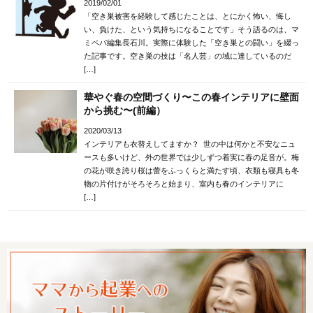
2019/02/01
「空き巣被害を経験して感じたことは、とにかく怖い、悔し
い、負けた、という気持ちになることです」そう語るのは、マ
ミペパ編集長石川。実際に体験した「空き巣との闘い」を綴っ
た記事です。空き巣の技は「名人芸」の域に達しているのだ
[…]
華やぐ春の空間づくり〜この春インテリアに壁面
から挑む〜(前編）
2020/03/13
インテリアも衣替えしてますか？ 世の中は何かと不安なニュ
ースも多いけど、外の世界では少しずつ着実に春の足音が。梅
の花が咲き誇り桜は蕾をふっくらと満たす頃、衣類も寝具も冬
物の片付けがそろそろと始まり、室内も春のインテリアに
[…]