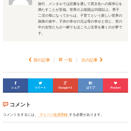
旅行、メンタルでは読書を通して異文化への探求心を
満たすことが至福。世界の上陸国は20国以上。男子
二児の母になってからは、子育てという新しい世界の
旅路の途中。子供の幸せの元は母の幸せと信じ、世の
中の女性たちが一瞬でもほころぶ文章を書くのが夢で
す。

前の記事

一覧
次の記事






シェア
ツイート
Google+1
はてブ
Pocket
コメント
コメントをするには、
マミペパ会員登録
する必要があります。