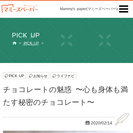

Mammy's paper(マミーズペーパー)の「記事」
PICK UP

>
PICK UP
>
PICK UP
お知らせ
ライフナビ
チョコレートの魅惑 〜心も身体も満
たす秘密のチョコレート〜

2020/02/14