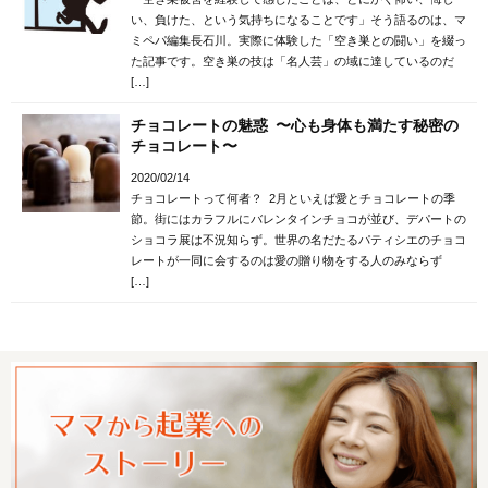
い、負けた、という気持ちになることです」そう語るのは、マ
ミペパ編集長石川。実際に体験した「空き巣との闘い」を綴っ
た記事です。空き巣の技は「名人芸」の域に達しているのだ
[…]
チョコレートの魅惑 〜心も身体も満たす秘密の
チョコレート〜
2020/02/14
チョコレートって何者？ 2月といえば愛とチョコレートの季
節。街にはカラフルにバレンタインチョコが並び、デパートの
ショコラ展は不況知らず。世界の名だたるパティシエのチョコ
レートが一同に会するのは愛の贈り物をする人のみならず
[…]