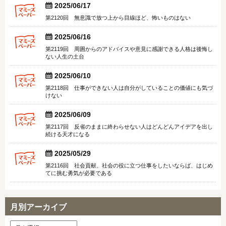


2025/06/17
第2120回 無意識で放つ上から目線ほど、怖いものはない


2025/06/16
第2119回 周囲からのアドバイスや意見に感謝できる人格は後悔し
ない人生の土台


2025/06/10
第2118回 仕事ができない人は自分がしていることの価値にも気づ
けない


2025/06/09
第2117回 反省のままに終わらせない人はどんどんアイデアを出し
続ける天才になる


2025/05/29
第2116回 社会貢献、社会の役に立つ仕事をしたいならば、はじめ
てに挑む勇気が必要である
月別アーカイブ