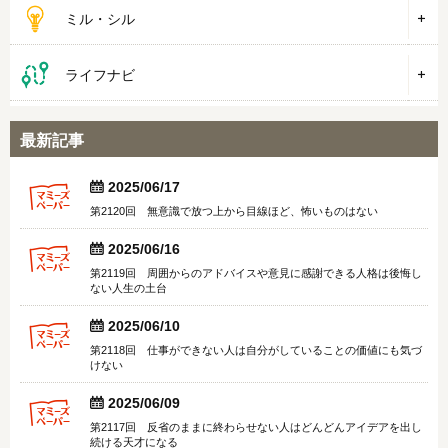
ミル・シル
ライフナビ
最新記事


2025/06/17
第2120回 無意識で放つ上から目線ほど、怖いものはない


2025/06/16
第2119回 周囲からのアドバイスや意見に感謝できる人格は後悔し
ない人生の土台


2025/06/10
第2118回 仕事ができない人は自分がしていることの価値にも気づ
けない


2025/06/09
第2117回 反省のままに終わらせない人はどんどんアイデアを出し
続ける天才になる