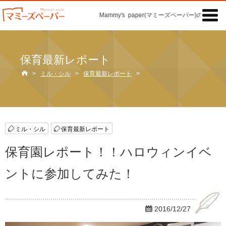

Mammy's paper(マミーズペーパー)の「記事」
保育最新レポート

>
ミル・シル
>
保育最新レポート
>
ミル・シル
保育最新レポート
保育園レポート！！ハロウィンイベ
ントに参加してみた！

2016/12/27