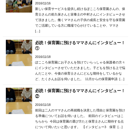
2016/11/16
新しい保育サービスを提供し続けるぽこころ保育園さんの、保
育士さんの前久保さんと栄養士の中村さんにインタビューさせ
て頂きました。働くママさんの子供の成長と安全を守る保育園
でご活躍している方に職場で心がけていることや、ママさ
[…]
必読！保育園に預けるママさんにインタビュー！
①
2016/11/18
ぽこころ保育園にお子さんを預けていらっしゃる保護者の方々
にインタビューさせていただきました。子どもを預ける上で悩
んだことや、今後の保育士さんにどんな期待をしているかな
ど、たくさんお話を伺いました。 11月からの保育園申請 […]
必読！保育園に預けるママさんにインタビュー！
②
2016/11/18
前回は二人のママさんの再就職を決意した理由と保育園を預け
る準備についてお話を伺いました。 前回のインタビューはこ
ちらから 今回は保育園の選び方たと保育士さんに期待する点
について伺いたいと思います。 【インタビュー3 保育 […]