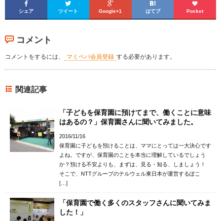





シェア
ツイート
Google+1
はてブ
Pocket
コメント
コメントをするには、
マミペパ会員登録
する必要があります。
関連記事
「子どもを保育園に預けてまで、働くことに意味
はあるの？」保育園さんに聞いてみました。
2016/11/16
保育園に子どもを預けることは、ママにとっては一大決心です
よね。ですが、保育園のことを本当に理解しているでしょう
か？預ける不安よりも、まずは、見る・知る、しましょう！
そこで、NTTグループのテルウェル東日本が運営するぽこ
[…]
「保育園で働く多くのスタッフさんに聞いてみま
した！」